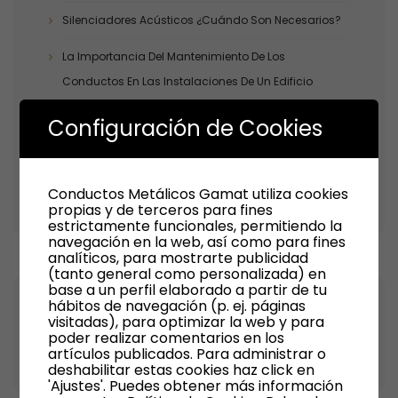
Silenciadores Acústicos ¿cuándo Son Necesarios?
La Importancia Del Mantenimiento De Los
Conductos En Las Instalaciones De Un Edificio
Silenciadores Disipativos ¿cuándo Son Necesarios?
Configuración de Cookies
La Estanqueidad De Los Conductos: Un Factor Clave
En La Eficiencia Energética De Una Instalación
Conductos Metálicos Gamat utiliza cookies
propias y de terceros para fines
estrictamente funcionales, permitiendo la
navegación en la web, así como para fines
analíticos, para mostrarte publicidad
(tanto general como personalizada) en
base a un perfil elaborado a partir de tu
hábitos de navegación (p. ej. páginas
Recent Comments
visitadas), para optimizar la web y para
poder realizar comentarios en los
artículos publicados. Para administrar o
deshabilitar estas cookies haz click en
'Ajustes'. Puedes obtener más información