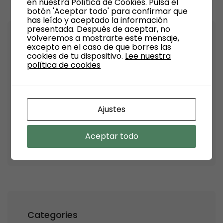
en nuestra Política de Cookies. Pulsa el
botón 'Aceptar todo' para confirmar que
has leído y aceptado la información
presentada. Después de aceptar, no
volveremos a mostrarte este mensaje,
Archives
excepto en el caso de que borres las
cookies de tu dispositivo.
Lee nuestra
política de cookies
Septiembre 2024
Julio 2024
Ajustes
Junio 2024
Aceptar todo
Enero 2024
Categories