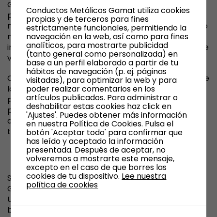
Gamat será responsable por las pérdidas, daños o
Conductos Metálicos Gamat utiliza cookies
perjuicios de cualquier tipo que surjan por el acceso,
propias y de terceros para fines
navegación y el uso del Sitio Web, incluyéndose, pero
estrictamente funcionales, permitiendo la
no limitándose, a los ocasionados a los sistemas
navegación en la web, así como para fines
analíticos, para mostrarte publicidad
informáticos o los provocados por la introducción de
(tanto general como personalizada) en
virus.
base a un perfil elaborado a partir de tu
hábitos de navegación (p. ej. páginas
Conductos Gamat tampoco se hace responsable de
visitadas), para optimizar la web y para
los daños que pudiesen ocasionarse a los usuarios
poder realizar comentarios en los
artículos publicados. Para administrar o
por un uso inadecuado de este Sitio Web. En
deshabilitar estas cookies haz click en
particular, no se hace responsable en modo alguno
'Ajustes'. Puedes obtener más información
de las caídas, interrupciones, falta o defecto de las
en nuestra Política de Cookies. Pulsa el
telecomunicaciones que pudieran ocurrir.
botón 'Aceptar todo' para confirmar que
has leído y aceptado la información
IV. POLÍTICA DE ENLACES
presentada. Después de aceptar, no
volveremos a mostrarte este mensaje,
excepto en el caso de que borres las
cookies de tu dispositivo.
Lee nuestra
Se informa que el Sitio Web de Conductos
política de cookies
Gamat pone o puede poner a disposición de los
Usuarios medios de enlace (como, entre otros, links,
banners, botones), directorios y motores de