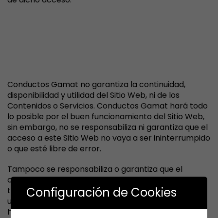
III. ACCESO Y NAVEGACIÓN EN
EL SITIO WEB: EXCLUSIÓN DE
GARANTÍAS Y
RESPONSABILIDAD
Conductos Gamat no garantiza la continuidad,
disponibilidad y utilidad del Sitio Web, ni de los
Contenidos o Servicios. Conductos Gamat hará todo
lo posible por el buen funcionamiento del Sitio Web,
sin embargo, no se responsabiliza ni garantiza que el
acceso a este Sitio Web no vaya a ser ininterrumpido
o que esté libre de error.
Tampoco se responsabiliza o garantiza que el
contenido o software al que pueda accederse a
Configuración de Cookies
través de este Sitio Web, esté libre de error o cause
un daño al sistema informático (software y
hardware) del Usuario. En ningún caso Conductos