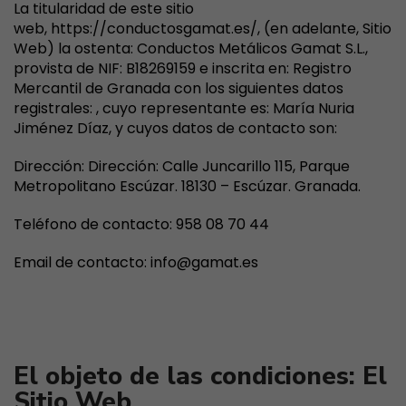
La titularidad de este sitio
web, https://conductosgamat.es/, (en adelante, Sitio
Web) la ostenta: Conductos Metálicos Gamat S.L.,
provista de NIF: B18269159 e inscrita en: Registro
Mercantil de Granada con los siguientes datos
registrales: , cuyo representante es: María Nuria
Jiménez Díaz, y cuyos datos de contacto son:
Dirección: Dirección: Calle Juncarillo 115, Parque
Metropolitano Escúzar. 18130 – Escúzar. Granada.
Teléfono de contacto: 958 08 70 44
Email de contacto: info@gamat.es
II. TÉRMINOS Y CONDICIONES
GENERALES DE USO
El objeto de las condiciones: El
Sitio Web