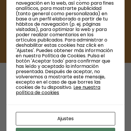
navegación en la web, así como para fines
analíticos, para mostrarte publicidad
Guía práctica para tomar correctamente las
(tanto general como personalizada) en
base a un perfil elaborado a partir de tu
medidas según la normativa vigente
hábitos de navegación (p. ej. páginas
visitadas), para optimizar la web y para
poder realizar comentarios en los
VER
artículos publicados. Para administrar o
deshabilitar estas cookies haz click en
'Ajustes'. Puedes obtener más información
en nuestra Política de Cookies. Pulsa el
botón 'Aceptar todo' para confirmar que
has leído y aceptado la información
presentada. Después de aceptar, no
volveremos a mostrarte este mensaje,
excepto en el caso de que borres las
cookies de tu dispositivo.
Lee nuestra
política de cookies
Ajustes