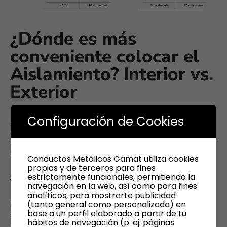
¿Dónde es más
conveniente colocar el
Aislamiento? Interior vs.
Exterior
Configuración de Cookies
El aislamiento, ya sea térmico o acústico, puede
colocarse en el
interior
o en el
exterior
de los
conductos, y dependerá en gran medida de las
necesidades del proyecto.
Conductos Metálicos Gamat utiliza cookies
propias y de terceros para fines
Aislamiento exterior
estrictamente funcionales, permitiendo la
navegación en la web, así como para fines
analíticos, para mostrarte publicidad
El aislamiento colocado en el exterior de los
(tanto general como personalizada) en
base a un perfil elaborado a partir de tu
conductos es el más común en instalaciones
hábitos de navegación (p. ej. páginas
comerciales y residenciales, ya que es fácil de instalar