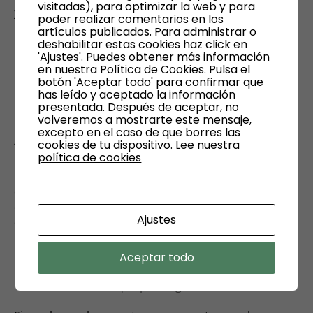
visitadas), para optimizar la web y para
y mantener. Algunas de sus ventajas son:
poder realizar comentarios en los
artículos publicados. Para administrar o
Facilita el mantenimiento de los conductos.
deshabilitar estas cookies haz click en
'Ajustes'. Puedes obtener más información
Protege los conductos frente a cambios de
en nuestra Política de Cookies. Pulsa el
temperatura y humedad.
botón 'Aceptar todo' para confirmar que
Cubre de forma uniforme toda la superficie del
has leído y aceptado la información
presentada. Después de aceptar, no
conducto, lo que reduce las pérdidas térmicas.
volveremos a mostrarte este mensaje,
excepto en el caso de que borres las
Aislamiento interior
cookies de tu dispositivo.
Lee nuestra
política de cookies
El aislamiento interior se utiliza principalmente
cuando se busca una mayor absorción acústica, ya
que el material está en contacto directo con el flujo
Ajustes
de aire. Algunas de sus ventajas son:
Absorbe mejor el ruido.
Aceptar todo
El aislamiento está menos expuesto a daños
mecánicos, lo que prolonga su vida útil.