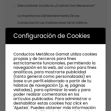
Silenciadores Acústicos ¿cuándo Son Necesarios?
La Importancia Del Mantenimiento De Los
Conductos En Las Instalaciones De Un Edificio
Silenciadores Disipativos ¿cuándo Son Necesarios?
Configuración de Cookies
La Estanqueidad De Los Conductos: Un Factor Clave
En La Eficiencia Energética De Una Instalación
Conductos Metálicos Gamat utiliza cookies
propias y de terceros para fines
estrictamente funcionales, permitiendo la
navegación en la web, así como para fines
analíticos, para mostrarte publicidad
(tanto general como personalizada) en
base a un perfil elaborado a partir de tu
hábitos de navegación (p. ej. páginas
Recent Comments
visitadas), para optimizar la web y para
poder realizar comentarios en los
artículos publicados. Para administrar o
deshabilitar estas cookies haz click en
'Ajustes'. Puedes obtener más información