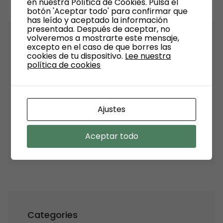
en nuestra Política de Cookies. Pulsa el
botón 'Aceptar todo' para confirmar que
has leído y aceptado la información
presentada. Después de aceptar, no
volveremos a mostrarte este mensaje,
Archives
excepto en el caso de que borres las
cookies de tu dispositivo.
Lee nuestra
política de cookies
Septiembre 2024
Julio 2024
Ajustes
Junio 2024
Aceptar todo
Enero 2024
Categories