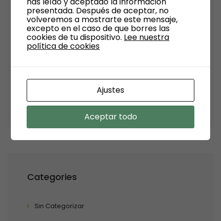
has leído y aceptado la información
Archives
presentada. Después de aceptar, no
volveremos a mostrarte este mensaje,
excepto en el caso de que borres las
cookies de tu dispositivo.
Lee nuestra
Septiembre 2024
política de cookies
Julio 2024
Junio 2024
Ajustes
Enero 2024
Aceptar todo
Categories
Sin Categorizar