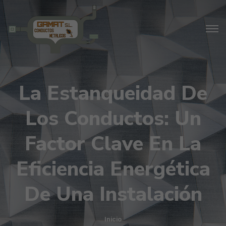
La Estanqueidad De
Los Conductos: Un
Factor Clave En La
Eficiencia Energética
De Una Instalación
Inicio