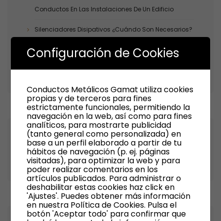
Conductos En Las Instalaciones De Un Edificio
Silenciadores Disipativos ¿cuándo Son Necesarios?
Configuración de Cookies
La Estanqueidad De Los Conductos: Un Factor Clave
En La Eficiencia Energética De Una Instalación
Conductos Metálicos Gamat utiliza cookies
propias y de terceros para fines
estrictamente funcionales, permitiendo la
navegación en la web, así como para fines
analíticos, para mostrarte publicidad
(tanto general como personalizada) en
Recent Comments
base a un perfil elaborado a partir de tu
hábitos de navegación (p. ej. páginas
visitadas), para optimizar la web y para
poder realizar comentarios en los
artículos publicados. Para administrar o
deshabilitar estas cookies haz click en
'Ajustes'. Puedes obtener más información
en nuestra Política de Cookies. Pulsa el
botón 'Aceptar todo' para confirmar que