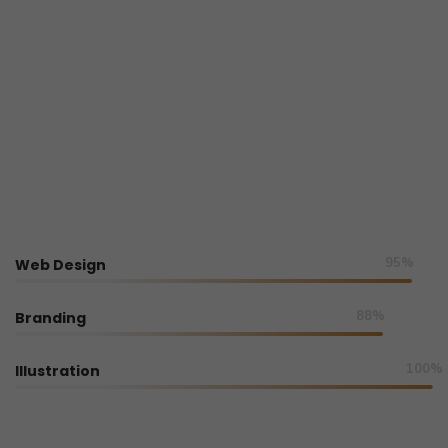
95%
Web Design
88%
Branding
100%
Illustration